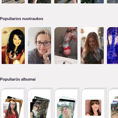
Populiarios nuotraukos
Populiarūs albumai